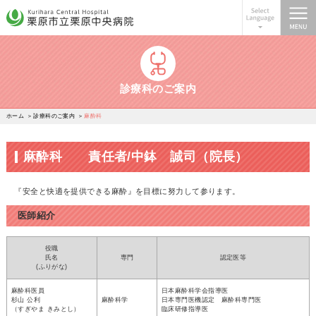
栗原市立栗原中央病院
診療科のご案内
ホーム
診療科のご案内
麻酔科
麻酔科 責任者/中鉢 誠司（院長）
『安全と快適を提供できる麻酔』を目標に努力して参ります。
医師紹介
役職
氏名
専門
認定医等
(ふりがな)
麻酔科医員
日本麻酔科学会指導医
杉山 公利
麻酔科学
日本専門医機認定 麻酔科専門医
（すぎやま きみとし）
臨床研修指導医