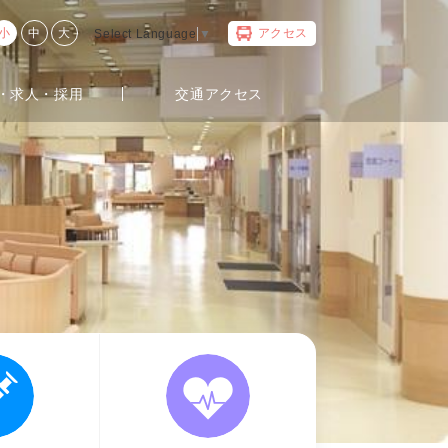
アクセス
小
中
大
Select Language
▼
・求人・採用
交通アクセス