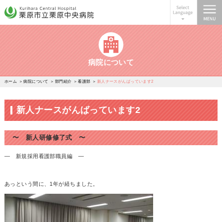
栗原市立栗原中央病院
病院について
ホーム
病院について
部門紹介
看護部
新人ナースがんばっています2
新人ナースがんばっています2
〜 新人研修修了式 〜
― 新規採用看護部職員編 ―
あっという間に、1年が経ちました。