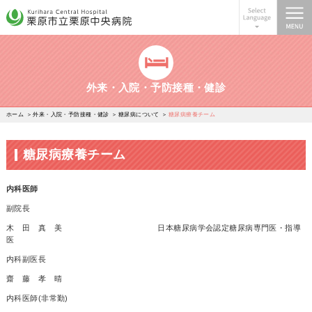
栗原市立栗原中央病院
外来・入院・予防接種・健診
ホーム
外来・入院・予防接種・健診
糖尿病について
糖尿病療養チーム
糖尿病療養チーム
内科医師
副院長
木 田 真 美 日本糖尿病学会認定糖尿病専門医・指導
医
内科副医長
齋 藤 孝 晴
内科医師(非常勤)